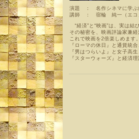
演題 ： 名作シネマに学ぶ
講師 ： 宿輪 純一（エコ
“経済”と“映画”は、実は
その秘密を、映画評論家兼経
これで映画を2倍楽しめます
『ローマの休日』と通貨統合
『男はつらいよ』と女子高生
『スターウォーズ』と経済理