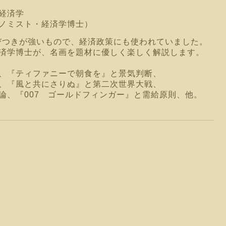
経済学
ノミスト・経済学博士）
結びつきが強いもので、経済政策にも使われていました。
済学博士が、名画を題材に優しく楽しく解説します。
。
、『ティファニーで朝食を』と景気判断、
、
『風と共にさりぬ』と第二次世界大戦、
論、
『007 ゴールドフィンガー』と需給原則、他。