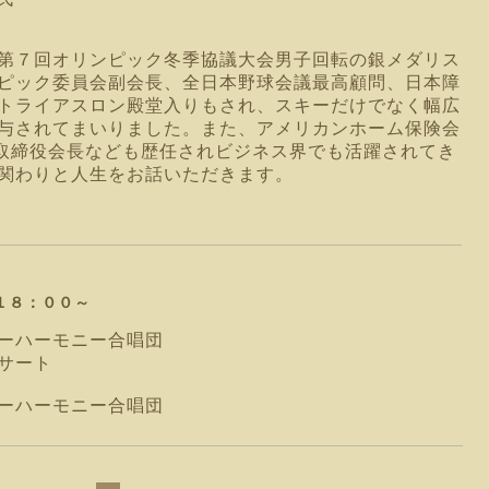
第７回オリンピック冬季協議大会男子回転の銀メダリス
ピック委員会副会長、全日本野球会議最高顧問、日本障
トライアスロン殿堂入りもされ、スキーだけでなく幅広
与されてまいりました。また、アメリカンホーム保険会
社取締役会長なども歴任されビジネス界でも活躍されてき
関わりと人生をお話いただきます。
１８：００～
ーハーモニー合唱団
ート
ーハーモニー合唱団