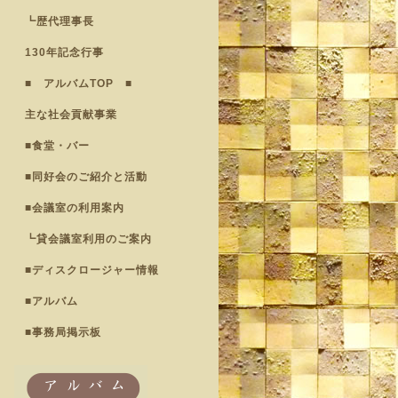
┗歴代理事長
130年記念行事
■ アルバムTOP ■
主な社会貢献事業
■食堂・バー
■同好会のご紹介と活動
■会議室の利用案内
┗貸会議室利用のご案内
■ディスクロージャー情報
■アルバム
■事務局掲示板