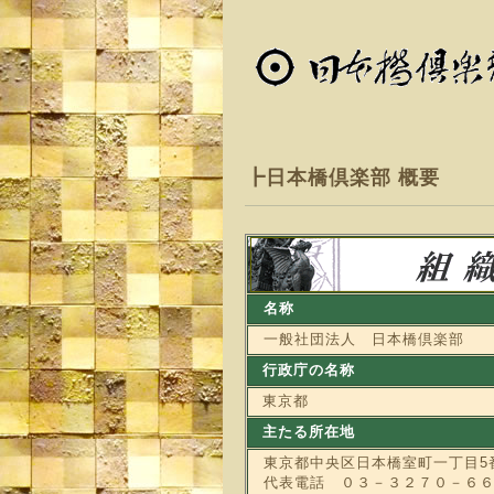
┣日本橋倶楽部 概要
名称
一般社団法人 日本橋倶楽部
行政庁の名称
東京都
主たる所在地
東京都中央区日本橋室町一丁目5
代表電話 ０３－３２７０－６６