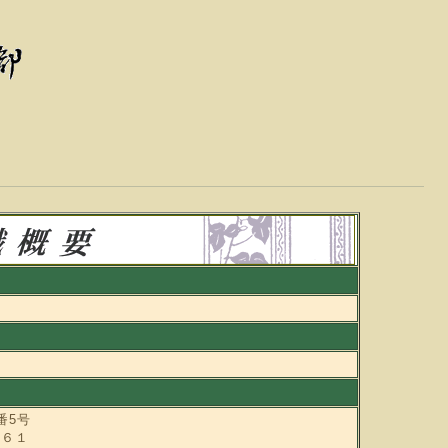
番5号
６１