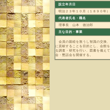
設立年月日
明治２３年１０月（１８９０年）
代表者氏名・職名
理事長 山本 德治郎
主な目的・事業
会員の親睦を敦うし智識の交換、
に貢献
することを目的とし、会館
る調査・研究を行い、図書を備え
会・懇話会を開催する。