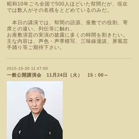
昭和10年ごろ全国で500人ほどいた幇間だが、現在
では数人がその名残をとどめているのみだ。
本日の講演では、幇間の語源、座敷での役割、寄
席との違い、列伝等に触れ、
お座敷演芸の実演の披露に多くの時間を割きたい。
主な内容は、声色・声帯模写、三味線漫談、屏風芸
手踊り等ご期待下さい。
2015-10-30 11:47:00
一般公開講演会 11月24日（火） 15：00～