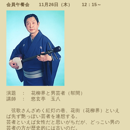
会員午餐会 11月26日（木） 12：15～
演題 ： 花柳界と男芸者（幇間）
講師 ： 悠玄亭 玉八
弦歌さんざめく紅灯の巷、花街（花柳界）といえ
ば先ず艶っぽい芸者を連想する。
芸者といえば女性だと思いがちだが、どっこい男の
芸者の方が歴史的には古いのだ。