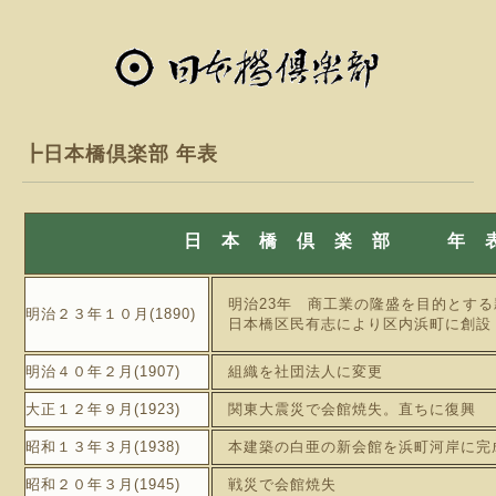
┣日本橋倶楽部 年表
日 本 橋 倶 楽 部 年 
明治23年 商工業の隆盛を目的とする
明治２３年１０月(1890)
日本橋区民有志により区内浜町に創設
明治４０年２月(1907)
組織を社団法人に変更
大正１２年９月(1923)
関東大震災で会館焼失。直ちに復興
昭和１３年３月(1938)
本建築の白亜の新会館を浜町河岸に完
昭和２０年３月(1945)
戦災で会館焼失