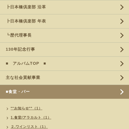
┣日本橋倶楽部 沿革
┣日本橋倶楽部 年表
┗歴代理事長
130年記念行事
■ アルバムTOP ■
主な社会貢献事業
■食堂・バー
**お知らせ**（1）
1.食堂/アラカルト（1）
２.ワインリスト（1）