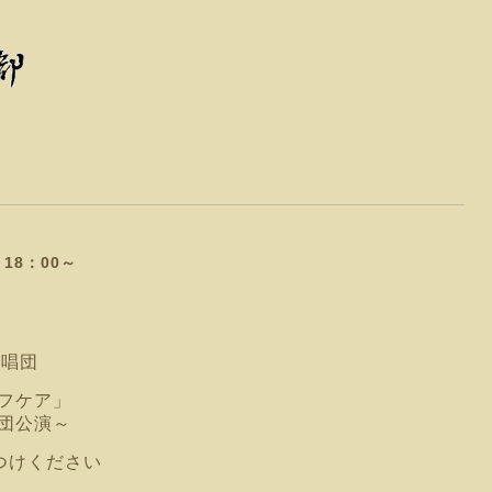
8：00～
唱団
ルフケア」
公演～
けください