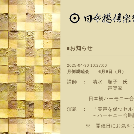
■お知らせ
2025-04-30 10:27:00
月例親睦会 6月9日（月） 1
講師 ： 清水 順子 氏
声楽家
日本橋ハーモニー合
演題 ： 「美声を保つセ
～ハーモニー合唱団
※ 開催日にお気をつ