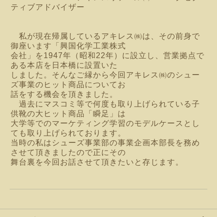
ティブアドバイザー
私が現在帰属しているアキレス㈱は、その前身で
御座います「興国化学工業株式
会社」を
1947年（昭和22年）に設立し、営業拠点で
ある本店を日本橋に設置いた
しました。
そんなご縁
から
今回アキレス㈱のシュー
ズ事業の
ヒット商品についてお
話をする機会を頂きました。
過去にマスコミ等で何度も取り上げられている子
供靴の大ヒット商品「瞬足」は
大学等での
マー
ケティング学習のモデルケースとし
ても取り上げられております。
当時の私はシューズ
事業
部の事業企画本部長を務め
させて頂きましたので正にその
舞台裏を今回お話させて頂きたい
と存じます。