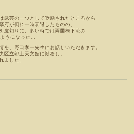
は武芸の一つとして奨励されたところから
幕府が倒れ一時衰退したものの、
を皮切
りに、多い時では両国橋下流の
るようになった…
情を、野口孝一先生にお話しいただきます。
央区立郷土天文館に勤務し、
れました。