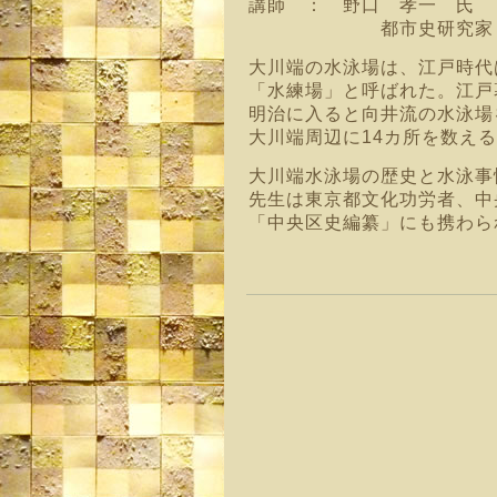
講師 ： 野口 孝一 氏
都市史研究家
大川端の水泳場は、江戸時代
「水練場」と
呼ばれた。江戸
明治に入ると向井流の水泳場
大川端周辺に14カ所を数え
大川端水泳場の歴史と水泳事
先生は東京
都文化功労者、中
「中央区史編纂」にも携わら