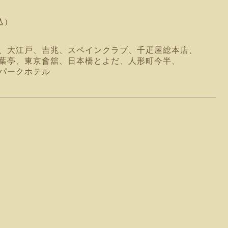
部
込）
戸、吉兆、スペインクラブ、千疋屋総本店、
東京會舘、日本橋とよだ、人形町今半、
ークホテル