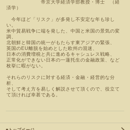
帝京大学経済学部教授・博士 （経
済学）
今年ほど「リスク」が多発し不安定な年も珍し
い。
米中貿易戦争に端を発した、中国と米国の景気の変
調、
北朝鮮と韓国の統一がもたらす東アジアの緊張、
英国のEU離脱を始めとした欧州の混迷、
日本の消費増税と共に進めるキャシュレス戦略、
正常化ができない日本の一蓮托生の金融政策、など
枚挙に暇がない。
それらのリスクに対する経済・金融・経営的な分
析、
そして考え方を易しく解説させて頂くので、役立て
て頂ければ幸甚である。
■トップページ