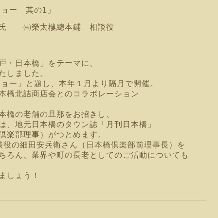
ショー 其の1」
氏 ㈱榮太樓總本鋪 相談役
 氏
戸・日本橋」をテーマに、
たしました。
ショー」と題し、
本年１月より隔月で開催。
本橋北詰商店会との
コラボレーション
本橋の老舗の旦那をお招きし、
は、地元日本橋のタウン誌「月刊日本橋」
倶楽部理事）がつとめます。
談役の細田安兵衛さん（日本橋倶楽部前理事長）を
ちろん、業界や町の長老としてのご活動についても
ましょう！