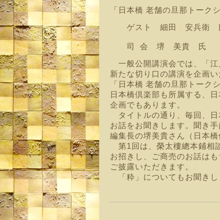
「
日本橋 老舗の旦那トーク
ゲスト 細田 安兵衛 
司 会 堺 美貴
一般公開講演会では、「江
新たな切り口の講演を企画い
「日本橋 老舗の旦那トーク
日本橋倶楽部も所属する、
日
企画でもあります。
タイトルの通り、毎回、日
お話をお聞きします。
聞き手
編集長の堺美貴さん（日本橋
第1回は、榮太樓總本鋪相
お招きし、
ご商売のお話はも
ご披露いただきます。
「粋」についてもお聞きし