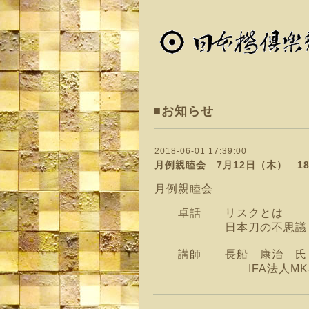
■お知らせ
2018-06-01 17:39:00
月例親睦会 7月12日（木） 18
月例親睦会
卓話 リスクと
日本刀の不思議
講師 長船 康治
IFA法人MK3㈱ 