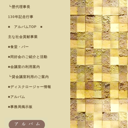
┗歴代理事長
130年記念行事
■ アルバムTOP ■
主な社会貢献事業
■食堂・バー
■同好会のご紹介と活動
■会議室の利用案内
┗貸会議室利用のご案内
■ディスクロージャー情報
■アルバム
■事務局掲示板