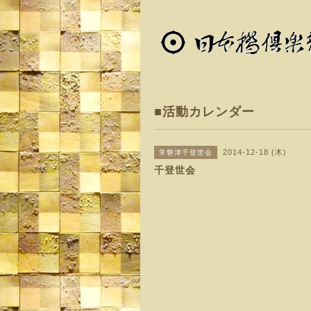
■活動カレンダー
2014-12-18 (木)
常磐津千登世会
千登世会