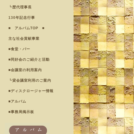
┗歴代理事長
130年記念行事
■ アルバムTOP ■
主な社会貢献事業
■食堂・バー
■同好会のご紹介と活動
■会議室の利用案内
┗貸会議室利用のご案内
■ディスクロージャー情報
■アルバム
■事務局掲示板