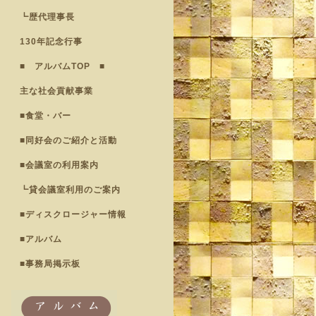
┗歴代理事長
130年記念行事
■ アルバムTOP ■
主な社会貢献事業
■食堂・バー
■同好会のご紹介と活動
■会議室の利用案内
┗貸会議室利用のご案内
■ディスクロージャー情報
■アルバム
■事務局掲示板