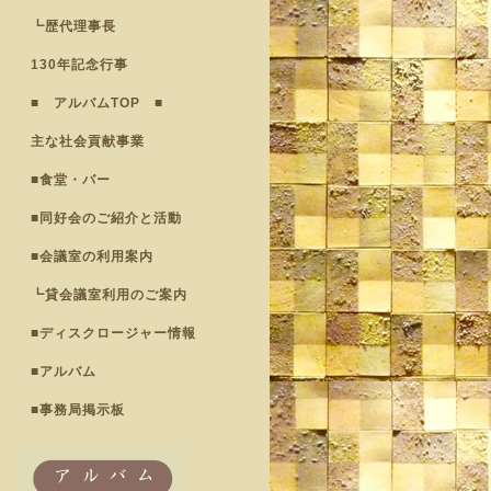
┗歴代理事長
130年記念行事
■ アルバムTOP ■
主な社会貢献事業
■食堂・バー
■同好会のご紹介と活動
■会議室の利用案内
┗貸会議室利用のご案内
■ディスクロージャー情報
■アルバム
■事務局掲示板