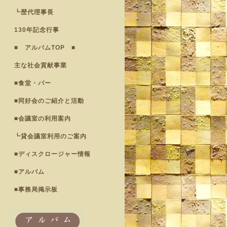
┗歴代理事長
130年記念行事
■ アルバムTOP ■
主な社会貢献事業
■食堂・バー
■同好会のご紹介と活動
■会議室の利用案内
┗貸会議室利用のご案内
■ディスクロージャー情報
■アルバム
■事務局掲示板