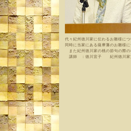
代々紀州徳川家に伝わるお雛様につ
同時に当家にある薩摩藩のお雛様に
また紀州徳川家の桃の節句の際の
講師 ：徳川宜子 紀州徳川家第