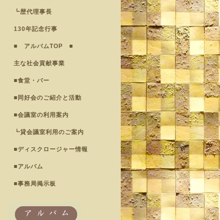
┗歴代理事長
130年記念行事
■ アルバムTOP ■
主な社会貢献事業
■食堂・バー
■同好会のご紹介と活動
■会議室の利用案内
┗貸会議室利用のご案内
■ディスクロージャー情報
■アルバム
■事務局掲示板