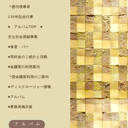
┗歴代理事長
130年記念行事
■ アルバムTOP ■
主な社会貢献事業
■食堂・バー
■同好会のご紹介と活動
■会議室の利用案内
┗貸会議室利用のご案内
■ディスクロージャー情報
■アルバム
■事務局掲示板