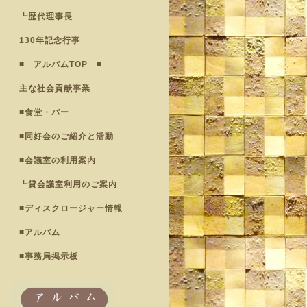
┗歴代理事長
130年記念行事
■ アルバムTOP ■
主な社会貢献事業
■食堂・バー
■同好会のご紹介と活動
■会議室の利用案内
┗貸会議室利用のご案内
■ディスクロージャー情報
■アルバム
■事務局掲示板