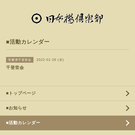
■活動カレンダー
2022-01-26 (水)
常磐津千登世会
千登世会
■トップページ
■お知らせ
■活動カレンダー