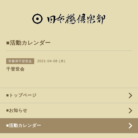
■活動カレンダー
2021-04-08 (木)
常磐津千登世会
千登世会
■トップページ
■お知らせ
■活動カレンダー