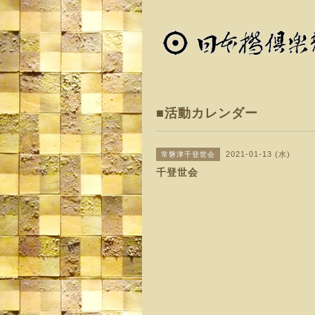
■活動カレンダー
2021-01-13 (水)
常磐津千登世会
千登世会