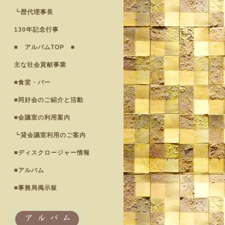
┗歴代理事長
130年記念行事
■ アルバムTOP ■
主な社会貢献事業
■食堂・バー
■同好会のご紹介と活動
■会議室の利用案内
┗貸会議室利用のご案内
■ディスクロージャー情報
■アルバム
■事務局掲示板