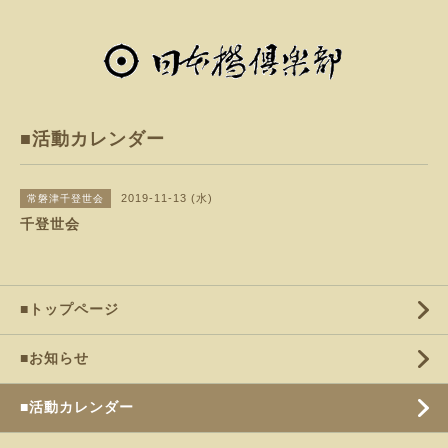
■活動カレンダー
2019-11-13 (水)
常磐津千登世会
千登世会
■トップページ
■お知らせ
■活動カレンダー