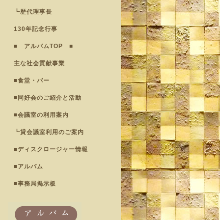
┗歴代理事長
130年記念行事
■ アルバムTOP ■
主な社会貢献事業
■食堂・バー
■同好会のご紹介と活動
■会議室の利用案内
┗貸会議室利用のご案内
■ディスクロージャー情報
■アルバム
■事務局掲示板