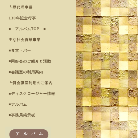
┗歴代理事長
130年記念行事
■ アルバムTOP ■
主な社会貢献事業
■食堂・バー
■同好会のご紹介と活動
■会議室の利用案内
┗貸会議室利用のご案内
■ディスクロージャー情報
■アルバム
■事務局掲示板