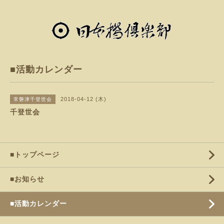
■活動カレンダー
2018-04-12 (木)
常磐津千登世会
千登世会
■トップページ
■お知らせ
■活動カレンダー