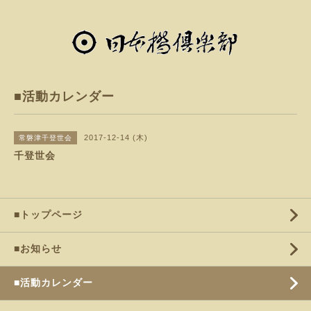
■活動カレンダー
2017-12-14 (木)
常磐津千登世会
千登世会
■トップページ
■お知らせ
■活動カレンダー