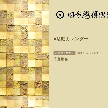
■活動カレンダー
2017-11-22 (水)
常磐津千登世会
千登世会