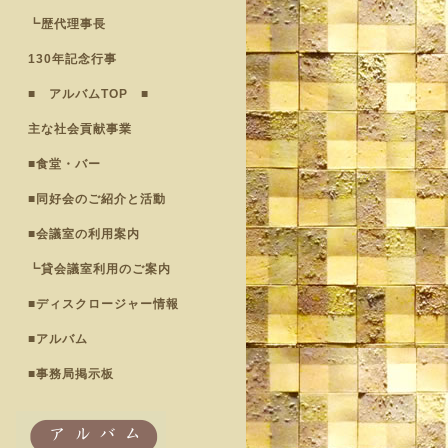
┗歴代理事長
130年記念行事
■ アルバムTOP ■
主な社会貢献事業
■食堂・バー
■同好会のご紹介と活動
■会議室の利用案内
┗貸会議室利用のご案内
■ディスクロージャー情報
■アルバム
■事務局掲示板