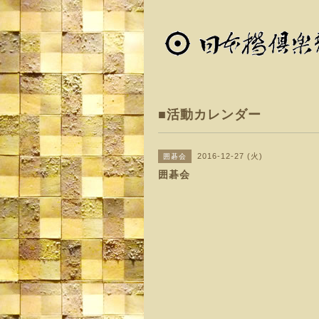
■活動カレンダー
2016-12-27 (火)
囲碁会
囲碁会