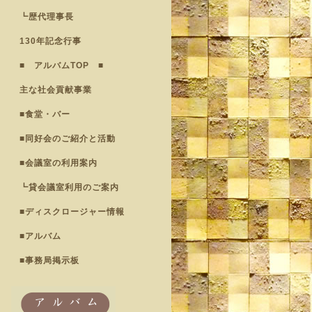
┗歴代理事長
130年記念行事
■ アルバムTOP ■
主な社会貢献事業
■食堂・バー
■同好会のご紹介と活動
■会議室の利用案内
┗貸会議室利用のご案内
■ディスクロージャー情報
■アルバム
■事務局掲示板