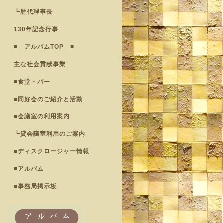
┗歴代理事長
130年記念行事
■ アルバムTOP ■
主な社会貢献事業
■食堂・バー
■同好会のご紹介と活動
■会議室の利用案内
┗貸会議室利用のご案内
■ディスクロージャー情報
■アルバム
■事務局掲示板